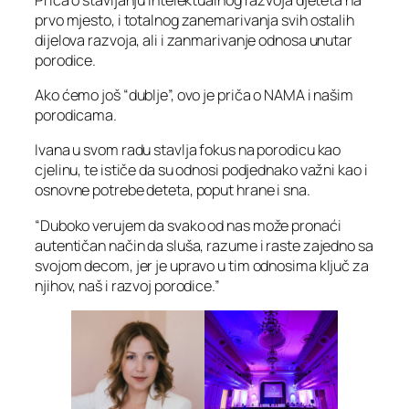
prvo mjesto, i totalnog zanemarivanja svih ostalih
dijelova razvoja, ali i zanmarivanje odnosa unutar
porodice.
Ako ćemo još “dublje”, ovo je priča o NAMA i našim
porodicama.
Ivana u svom radu stavlja fokus na porodicu kao
cjelinu, te ističe da su odnosi podjednako važni kao i
osnovne potrebe deteta, poput hrane i sna.
“Duboko verujem da svako od nas može pronaći
autentičan način da sluša, razume i raste zajedno sa
svojom decom, jer je upravo u tim odnosima ključ za
njihov, naš i razvoj porodice.”