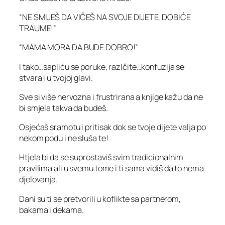
“NE SMIJEŠ DA VIČEŠ NA SVOJE DIJETE, DOBIĆE
TRAUME!”
“MAMA MORA DA BUDE DOBRO!”
I tako…sapliću se poruke, razlčite…konfuzija se
stvara i u tvojoj glavi.
Sve si više nervozna i frustrirana a knjige kažu da ne
bi smjela takva da budeš.
Osjećaš sramotu i pritisak dok se tvoje dijete valja po
nekom podu i ne sluša te!
Htjela bi da se suprostaviš svim tradicionalnim
pravilima ali u svemu tome i ti sama vidiš da to nema
djelovanja.
Dani su ti se pretvorili u koflikte sa partnerom,
bakama i dekama.