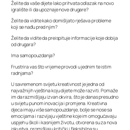
Želite da vaše dijete lako prihvata odlazak na novo
igralište ili da upoznaje nove drugare?
Želite da vidite kako domišljato rješava probleme
koji se nađu pred njim?
Želite da vidite da preispituje informacije koje dobija
od drugara?
Ima samopouzdanja?
Frustrira vas što vrijeme provodi u jednim te istim
radnjama?
U savremenom svijetu kreativnost je jedna od
najvažnijih vještina koju dijete može razviti. Pomaže
im da razmišljaju izvan okvira, što je danas presudno
u svijetu punom inovacija i promjena. Kreativna
djeca imaju više samopouzdanje, bolje se nose sa
emocijama i razvijaju vještine koje im omogućavaju
uspjeh u školi i kasnijem životu, otvorena su za nova
iskustva, promišljaju kritički i fleksibilna su.