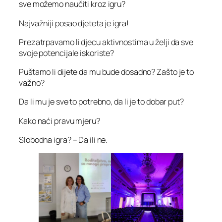
sve možemo naučiti kroz igru?
Najvažniji posao djeteta je igra!
Prezatrpavamo li djecu aktivnostima u želji da sve
svoje potencijale iskoriste?
Puštamo li dijete da mu bude dosadno? Zašto je to
važno?
Da li mu je sve to potrebno, da li je to dobar put?
Kako naći pravu mjeru?
Slobodna igra? – Da ili ne.