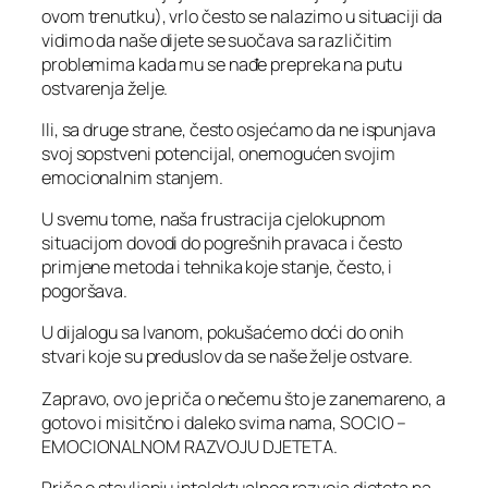
ovom trenutku), vrlo često se nalazimo u situaciji da
vidimo da naše dijete se suočava sa različitim
problemima kada mu se nađe prepreka na putu
ostvarenja želje.
Ili, sa druge strane, često osjećamo da ne ispunjava
svoj sopstveni potencijal, onemogućen svojim
emocionalnim stanjem.
U svemu tome, naša frustracija cjelokupnom
situacijom dovodi do pogrešnih pravaca i često
primjene metoda i tehnika koje stanje, često, i
pogoršava.
U dijalogu sa Ivanom, pokušaćemo doći do onih
stvari koje su preduslov da se naše želje ostvare.
Zapravo, ovo je priča o nečemu što je zanemareno, a
gotovo i misitčno i daleko svima nama, SOCIO –
EMOCIONALNOM RAZVOJU DJETETA.
Priča o stavljanju intelektualnog razvoja djeteta na