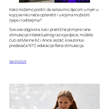
Kako možemo postići da se bavimo djecom u mjeri u
kojoj se niko neće opteretiti i u kojima može biti
lijepo i roditeljima?
Sve ove odgovore, kao i praktične primjere rane
stimulacije intelektualnog razvoja djece, možete
čuti od Marine Ilić i Anice Jezdić, koautorka i
predavača NTC edukacije Rana stimulacija.
08/01/2025