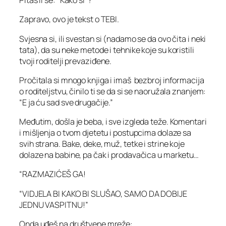
Pitaš li se: “Kako si”?
Zapravo, ovo je tekst o TEBI.
Svjesna si, ili svestan si (nadamo se da ovo čita i neki
tata), da su neke metode i tehnike koje su koristili
tvoji roditelji prevaziđene.
Pročitala si mnogo knjiga i imaš bezbroj informacija
o roditeljstvu, činilo ti se da si se naoružala znanjem:
“E ja ću sad sve drugačije.”
Međutim, došla je beba, i sve izgleda teže. Komentari
i mišljenja o tvom djetetu i postupcima dolaze sa
svih strana. Bake, deke, muž, tetke i strine koje
dolaze na babine, pa čak i prodavačica u marketu…
“RAZMAZIĆEŠ GA!
“VIDJELA BI KAKO BI SLUŠAO, SAMO DA DOBIJE
JEDNU VASPITNU!”
Onda uđeš na društvene mreže: