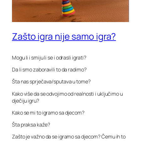
Zašto igra nije samo igra?
Mogu li i smiju li se i odrasli igrati?
Da li smo zaboravili to da radimo?
Šta nas sprječava/sputava u tome?
Kako više da se odvojimo od realnosti i uključimo u
dječiju igru?
Kako se mi to igramo sa djecom?
Šta praksa kaže?
Zašto je važno da se igramo sa djecom? Čemu ih to