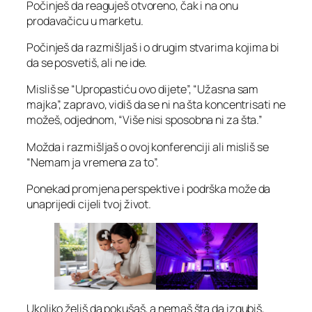
Počinješ da reaguješ otvoreno, čak i na onu
prodavačicu u marketu.
Počinješ da razmišljaš i o drugim stvarima kojima bi
da se posvetiš, ali ne ide.
Misliš se “Upropastiću ovo dijete”, “Užasna sam
majka”, zapravo, vidiš da se ni na šta koncentrisati ne
možeš, odjednom, “Više nisi sposobna ni za šta.”
Možda i razmišljaš o ovoj konferenciji ali misliš se
“Nemam ja vremena za to”.
Ponekad promjena perspektive i podrška može da
unaprijedi cijeli tvoj život.
Ukoliko želiš da pokušaš, a nemaš šta da izgubiš,