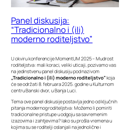
Panel diskusija:
“Tradicionalno i (ili)
moderno roditeljstvo”
U okviru konferencije
MomentUM 2025 – Mudrost
roditeljstva: mali koraci, veliki uticaji
, pozivamo vas
na jedinstvenu panel diskusiju pod nazivom
„Tradicionalno i (ili) moderno roditeljstvo”
koja
će se održati 8. februara 2025. godine u Kulturnom
centru Banski dvor, u Banja Luci.
Tema ove panel diskusije postavlja jedno od ključnih
pitanja modernog roditeljstva:
Možemo li pomiriti
tradicionalne pristupe u odgoju sa savremenim
izazovima i zahtjevima?
Iako su prošla vremena u
kojima su se roditelji oslanjali na jednolične i