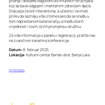
pitanja i dobijete odgovore od vrhunskih stručnjaka
koji se bave odgojem i mentalnim zdravljem djece.
Diskusija će biti interaktivna, a učesnici će imati
priliku da saznaju više o tome kako da se snađu u
tom neprestanom balansiranju između starih
vrijednosti i novih, brzih promjena u društvu.
Za više informacija o panelu i registraciji, pratite nas
na zvaničnim kanalima konferencije.
Datum:
8. februar 2025.
Lokacija:
Kulturni centar Banski dvor, Banja Luka
01/12/2024