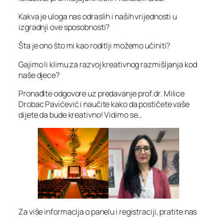
Kakva je uloga nas odraslih i naših vrijednosti u
izgradnji ove sposobnosti?
Šta je ono što mi kao roditlji možemo učiniti?
Gajimo li klimu za razvoj kreativnog razmišljanja kod
naše djece?
Pronađite odgovore uz predavanje prof.dr. Milice
Drobac Pavićević i naučite kako da postičete vaše
dijete da bude kreativno! Vidimo se…
Za više informacija o panelu i registraciji, pratite nas