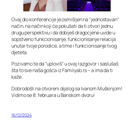
Ovaj dio konferencije je osmišljen na “jednostavan”
način, na način koji će pokušati da ti otvori jednu
drugu perspektivu i da dobiješ dragocjene uvide u
sopstveno funkcionisanje, funkcionisanje relacija
unutar tvoje porodice, a time i funkcionisanje tvog
djeteta.
Pozivamo te da “uploviš” u ovaj razgovor i saslušaš
šta to sve naša gošća iz Familyab.rs – a ima da ti
kaže.
Dobrodošli na otvoreni dijalog sa Ivanom Muškinjom!
Vidimo se 8. februara u Banskom dvoru!
16/12/2024