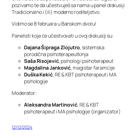
pozivamo te da učestvuješ sa nama u panel diskusiji
Tradicionalno i (ili) moderno roditeljstvo.
Vidimo se 8 februara u Banskom dvoru!
Panelisti koje će učestvovati u ovoj diskusiji su:
Dajana Šipraga Zlojutro
, sistemska
porodična psihoterapeutkinja
Saša Risojević
, psiholog i psihoterapeut
Magdalina Janković
, magistar faramcije
Duška Kekić
, RE & KBT psihoterapeut i MA
psihologije
Moderator:
Aleksandra Martinović
, RE & KBT
psihoterapeut i MA psihologije (organizator)
12/12/2024