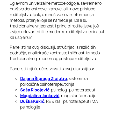
uglavnom univerzalne metode odgoja, savremeno
društvo donosi nove izazove, ali i nove pristupe
roditeljstvu. Ipak, u mnoštvu novih informacija i
metoda, pitanje koje se nameće je:
Da li su
tradicionalne vrijednosti i principi roditeljstva još
uvijek relevantni ili je moderno roditeljstvo jedini put
ka uspjehu?
Panelisti na ovoj diskusiji, stručnjaci s različitih
područja, analiziraće kontraste i sličnosti između
tradicionalnog i modernog pristupa roditeljstvu.
Panelisti koji će učestvovati u ovoj diskusiji su:
Dajana Šipraga Zlojutro
, sistemska
porodična psihoterapeutkinja
Saša Risojević
, psiholog i psihoterapeut
Magdalina Janković
, magistar farmacije
Duška Kekić
, RE & KBT psihoterapeut i MA
psihologije